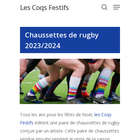
Les Coqs Festifs
Chaussettes de rugby
Hit enter to search or ESC to close
2023/2024
Tous les ans pour les fêtes de Noël,
les Coqs
Festifs
éditent une paire de chaussettes de rugby
conçue par un artiste. Cette paire de chaussettes
vendue ensuite pendant le reste de la saison