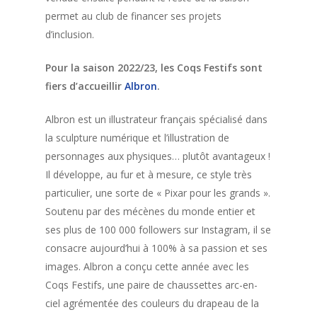
permet au club de financer ses projets
d’inclusion.
Pour la saison 2022/23, les Coqs Festifs sont
fiers d’accueillir
Albron
.
Qui sont les Coqs
Festifs ?
Albron est un illustrateur français spécialisé dans
la sculpture numérique et l’illustration de
Rejoindre Les Coq
personnages aux physiques… plutôt avantageux !
festifs
Il développe, au fur et à mesure, ce style très
particulier, une sorte de « Pixar pour les grands ».
L’accueil des nou
Soutenu par des mécènes du monde entier et
Plaquons l’homop
ses plus de 100 000 followers sur Instagram, il se
consacre aujourd’hui à 100% à sa passion et ses
Notre boutique
images. Albron a conçu cette année avec les
Coqs Festifs, une paire de chaussettes arc-en-
Nous contacter
ciel agrémentée des couleurs du drapeau de la