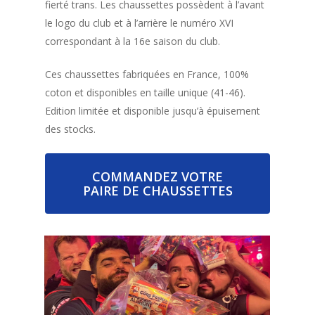
English version
fierté trans. Les chaussettes possèdent à l’avant
le logo du club et à l’arrière le numéro XVI
correspondant à la 16e saison du club.
Qui sont les Coqs
Ces chaussettes fabriquées en France, 100%
Festifs ?
coton et disponibles en taille unique (41-46).
Edition limitée et disponible jusqu’à épuisement
Rejoindre Les Coq
des stocks.
festifs
L’accueil des nou
COMMANDEZ VOTRE
PAIRE DE CHAUSSETTES
Plaquons l’homop
Notre boutique
Nous contacter
English version