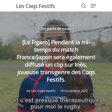
Les Coqs Festifs
On parle de nous
Hit enter to search or ESC to close
[Le Figaro] Pendant la mi-
temps du match
France/Japon sera également
diffusé un clip sur Inès,
joueuse transgenre des Coqs
Festifs.
By
Les Coqs Festifs
18 novembre 2022
No Comments