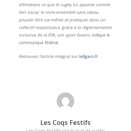
d’émotions ce que le rugby lui apporte comme
Rejoindre Les Coq
lien social, le vivre-ensemble sans tabou,
pouvoir être soi-même et pratiquer dans un
festifs
collectif respectueux, grâce à la réglementation
L’accueil des nou
inclusive de la FFR, son sport favori
», indique le
communiqué fédéral.
Plaquons l’homop
Retrouvez l’article intégral sur
lefigaro.fr
Notre boutique
Nous contacter
English version
Les Coqs Festifs
Les Coqs Festifs est le club de rugby