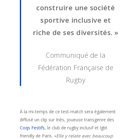
Qui sont les Coqs
construire une société
Festifs ?
sportive inclusive et
Rejoindre Les Coq
riche de ses diversités. »
festifs
L’accueil des nou
Communiqué de la
Plaquons l’homop
Fédération Française de
Notre boutique
Rugby
Nous contacter
English version
À la mi-temps de ce test-match sera également
diffusé un clip sur Inès, joueuse transgenre des
Qui sont les Coqs
Coqs Festifs
, le club de rugby inclusif et lgbt
friendly de Paris. «
Elle y relate avec beaucoup
Festifs ?