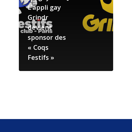
L’appli gay
Notre boutique
Grindr
Nous contacter
devient
English version
sponsor des
« Coqs
Festifs »
Qui sont les Coqs
Festifs ?
Rejoindre Les Coq
festifs
L’accueil des nou
Plaquons l’homop
Notre boutique