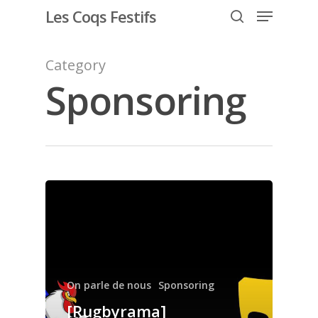
Les Coqs Festifs
Category
Sponsoring
Hit enter to search or ESC to close
Qui sont les Coqs
Festifs ?
Rejoindre Les Coq
festifs
L’accueil des nou
On parle de nous
Sponsoring
[Rugbyrama]
Plaquons l’homop